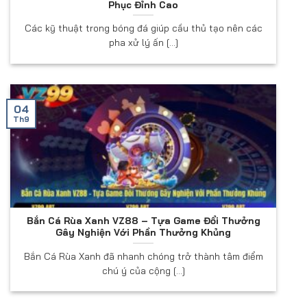
Phục Đỉnh Cao
Các kỹ thuật trong bóng đá giúp cầu thủ tạo nên các
pha xử lý ấn [...]
04
Th9
Bắn Cá Rùa Xanh VZ88 – Tựa Game Đổi Thưởng
Gây Nghiện Với Phần Thưởng Khủng
Bắn Cá Rùa Xanh đã nhanh chóng trở thành tâm điểm
chú ý của cộng [...]