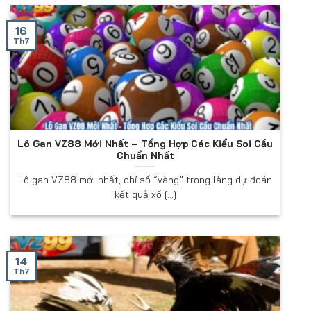
16
Th7
Lô Gan VZ88 Mới Nhất – Tổng Hợp Các Kiểu Soi Cầu
Chuẩn Nhất
Lô gan VZ88 mới nhất, chỉ số “vàng” trong làng dự đoán
kết quả xổ [...]
14
Th7