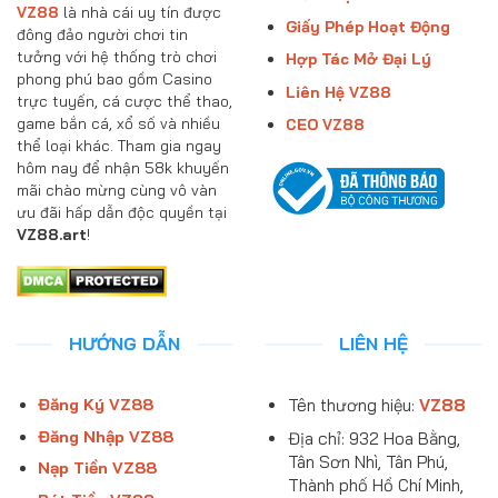
VZ88
là nhà cái uy tín được
Giấy Phép Hoạt Động
đông đảo người chơi tin
tưởng với hệ thống trò chơi
Hợp Tác Mở Đại Lý
phong phú bao gồm Casino
Liên Hệ VZ88
trực tuyến, cá cược thể thao,
game bắn cá, xổ số và nhiều
CEO VZ88
thể loại khác. Tham gia ngay
hôm nay để nhận 58k khuyến
mãi chào mừng cùng vô vàn
ưu đãi hấp dẫn độc quyền tại
VZ88.art
!
HƯỚNG DẪN
LIÊN HỆ
Đăng Ký VZ88
Tên thương hiệu:
VZ88
Đăng Nhập VZ88
Địa chỉ: 932 Hoa Bằng,
Tân Sơn Nhì, Tân Phú,
Nạp Tiền VZ88
Thành phố Hồ Chí Minh,