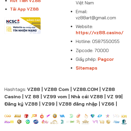
Rút Tiền VZ88
Việt Nam
Tải App VZ88
Email:
vz88art@gmail.com
Website:
https://vz88.casino/
Hotline: 0587550055
Zipcode: 70000
Giấy phép:
Pagcor
Sitemaps
Hashtags:
VZ88 | VZ88 Com | VZ88.COM | VZ88
Casino | VZ 88 | VZ99 vom | Nhà cái VZ88 | VZ 99|
Đăng ký VZ88 | VZ99 | VZ88 đăng nhập | VZ66 |