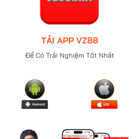
TẢI APP VZ88
Để Có Trải Nghiệm Tốt Nhất