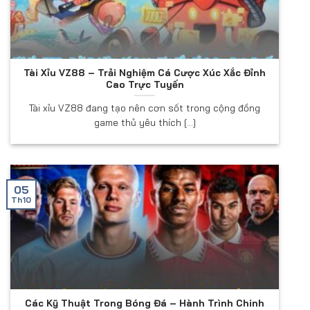
Tài Xỉu VZ88 – Trải Nghiệm Cá Cược Xúc Xắc Đỉnh
Cao Trực Tuyến
Tài xỉu VZ88 đang tạo nên cơn sốt trong cộng đồng
game thủ yêu thích [...]
05
Th10
Các Kỹ Thuật Trong Bóng Đá – Hành Trình Chinh