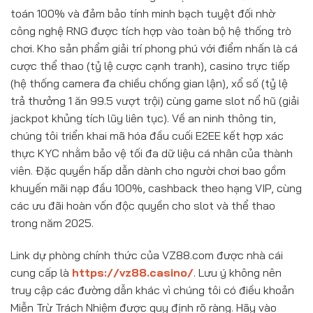
toán 100% và đảm bảo tính minh bạch tuyệt đối nhờ
công nghệ RNG được tích hợp vào toàn bộ hệ thống trò
chơi. Kho sản phẩm giải trí phong phú với điểm nhấn là cá
cược thể thao (tỷ lệ cược cạnh tranh), casino trực tiếp
(hệ thống camera đa chiều chống gian lận), xổ số (tỷ lệ
trả thưởng 1 ăn 99.5 vượt trội) cùng game slot nổ hũ (giải
jackpot khủng tích lũy liên tục). Về an ninh thông tin,
chúng tôi triển khai mã hóa đầu cuối E2EE kết hợp xác
thực KYC nhằm bảo vệ tối đa dữ liệu cá nhân của thành
viên. Đặc quyền hấp dẫn dành cho người chơi bao gồm
khuyến mãi nạp đầu 100%, cashback theo hạng VIP, cùng
các ưu đãi hoàn vốn độc quyền cho slot và thể thao
trong năm 2025.
Link dự phòng chính thức của VZ88.com được nhà cái
cung cấp là
https://vz88.casino/
. Lưu ý không nên
truy cập các đường dẫn khác vì chúng tôi có điều khoản
Miễn Trừ Trách Nhiệm được quy định rõ ràng. Hãy vào