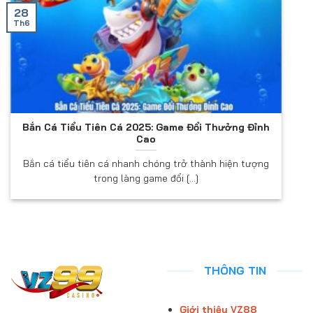
28
Th6
Bắn Cá Tiểu Tiên Cá 2025: Game Đổi Thưởng Đỉnh
Cao
Bắn cá tiểu tiên cá nhanh chóng trở thành hiện tượng
trong làng game đổi [...]
THÔNG TIN
Giới thiệu VZ88