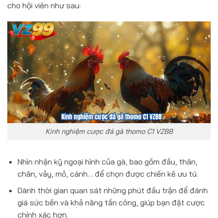
cho hội viên như sau:
Kinh nghiệm cược đá gà thomo C1 VZ88
Nhìn nhận kỹ ngoại hình của gà, bao gồm đầu, thân,
chân, vảy, mỏ, cánh… để chọn được chiến kê ưu tú.
Dành thời gian quan sát những phút đầu trận để đánh
giá sức bền và khả năng tấn công, giúp bạn đặt cược
chính xác hơn.