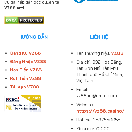
ưu đãi hấp dẫn độc quyền tại
VZ88.art
!
HƯỚNG DẪN
LIÊN HỆ
Đăng Ký VZ88
Tên thương hiệu:
VZ88
Đăng Nhập VZ88
Địa chỉ: 932 Hoa Bằng,
Tân Sơn Nhì, Tân Phú,
Nạp Tiền VZ88
Thành phố Hồ Chí Minh,
Rút Tiền VZ88
Việt Nam
Tải App VZ88
Email:
vz88art@gmail.com
Website:
https://vz88.casino/
Hotline: 0587550055
Zipcode: 70000