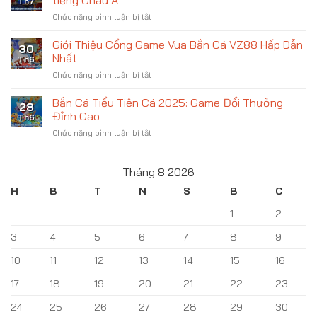
tiếng Châu Á
Th7
chẵn
hiểu
ở
Chức năng bình luận bị tắt
lẻ
thông
Fantan
VZ88
tin
là
Giới Thiệu Cổng Game Vua Bắn Cá VZ88 Hấp Dẫn
là
chi
30
gì?
gì?
Nhất
tiết
Th6
Giới
Chỉ
ở
Chức năng bình luận bị tắt
thiệu
điểm
Giới
game
cách
Thiệu
Bắn Cá Tiểu Tiên Cá 2025: Game Đổi Thưởng
bài
chơi
28
Cổng
truyền
Đỉnh Cao
dễ
Th6
Game
thống
thắng
ở
Chức năng bình luận bị tắt
Vua
nổi
Bắn
Bắn
tiếng
Cá
Cá
Châu
Tiểu
Tháng 8 2026
VZ88
Á
Tiên
Hấp
H
B
T
N
S
B
C
Cá
Dẫn
2025:
Nhất
1
2
Game
Đổi
3
4
5
6
7
8
9
Thưởng
Đỉnh
10
11
12
13
14
15
16
Cao
17
18
19
20
21
22
23
24
25
26
27
28
29
30