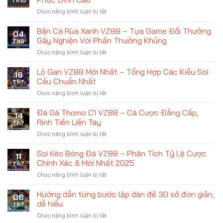
Th10
–
ở
Chức năng bình luận bị tắt
Trải
Các
Nghiệm
Kỹ
Bắn Cá Rùa Xanh VZ88 – Tựa Game Đổi Thưởng
Cá
04
Thuật
Cược
Gây Nghiện Với Phần Thưởng Khủng
Th9
Trong
Xúc
ở
Chức năng bình luận bị tắt
Bóng
Xắc
Bắn
Đá
Đỉnh
Cá
Lô Gan VZ88 Mới Nhất – Tổng Hợp Các Kiểu Soi
–
Cao
16
Rùa
Hành
Cầu Chuẩn Nhất
Trực
Th7
Xanh
Trình
Tuyến
ở
Chức năng bình luận bị tắt
VZ88
Chinh
Lô
–
Phục
Gan
Đá Gà Thomo C1 VZ88 – Cá Cược Đẳng Cấp,
Tựa
Đỉnh
14
VZ88
Game
Rinh Tiền Liền Tay
Cao
Th7
Mới
Đổi
ở
Chức năng bình luận bị tắt
Nhất
Thưởng
Đá
–
Gây
Gà
Soi Kèo Bóng Đá VZ88 – Phân Tích Tỷ Lệ Cược
Tổng
Nghiện
11
Thomo
Hợp
Chính Xác & Mới Nhất 2025
Với
Th7
C1
Các
Phần
ở
Chức năng bình luận bị tắt
VZ88
Kiểu
Thưởng
Soi
–
Soi
Khủng
Kèo
Hướng dẫn từng bước lập dàn đề 30 số đơn giản,
Cá
Cầu
08
Bóng
Cược
dễ hiểu
Chuẩn
Th7
Đá
Đẳng
Nhất
ở
Chức năng bình luận bị tắt
VZ88
Cấp,