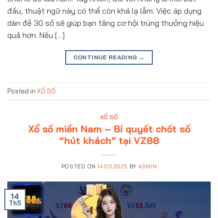
đầu, thuật ngữ này có thể còn khá lạ lẫm. Việc áp dụng
dàn đề 30 số sẽ giúp bạn tăng cơ hội trúng thưởng hiệu
quả hơn. Nếu […]
CONTINUE READING
→
Posted in
XỔ SỐ
XỔ SỐ
Xổ số miền Nam – Bí quyết chốt số
“hút khách” tại VZ88
POSTED ON
14.05.2025
BY
ADMIN
14
Th5