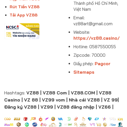
Thành phố Hồ Chí Minh,
Rút Tiền VZ88
Việt Nam
Tải App VZ88
Email:
vz88art@gmail.com
Website:
https://vz88.casino/
Hotline: 0587550055
Zipcode: 70000
Giấy phép:
Pagcor
Sitemaps
Hashtags:
VZ88 | VZ88 Com | VZ88.COM | VZ88
Casino | VZ 88 | VZ99 vom | Nhà cái VZ88 | VZ 99|
Đăng ký VZ88 | VZ99 | VZ88 đăng nhập | VZ66 |