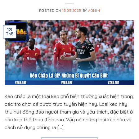
POSTED ON
13.05.2025
BY
ADMIN
13
Th5
Kèo chấp là một loại kèo phổ biến thường xuất hiện trong
các trò chơi cá cược trực tuyến hiện nay. Loại kèo này
thu hút đông đảo người tham gia và yêu thích, đặc biệt ở
các kèo thể thao đỉnh cao. Vậy có những loại kèo nào và
cách sử dụng chúng ra […]