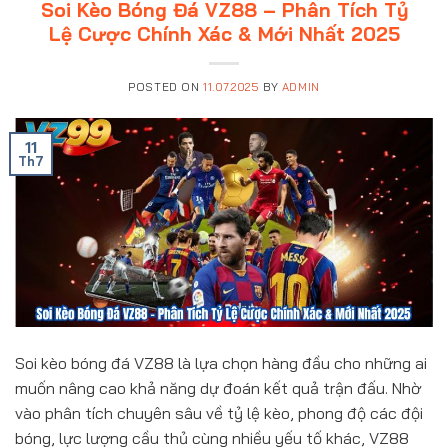
Soi Kèo Bóng Đá VZ88 – Phân Tích Tỷ
Lệ Cược Chính Xác & Mới Nhất 2025
POSTED ON
11.07.2025
BY
ADMIN
11
Th7
Soi kèo bóng đá VZ88 là lựa chọn hàng đầu cho những ai
muốn nâng cao khả năng dự đoán kết quả trận đấu. Nhờ
vào phân tích chuyên sâu về tỷ lệ kèo, phong độ các đội
bóng, lực lượng cầu thủ cùng nhiều yếu tố khác, VZ88