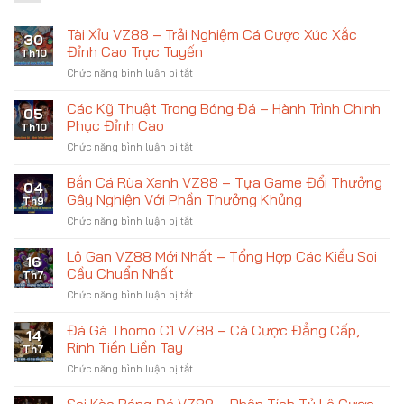
Tài Xỉu VZ88 – Trải Nghiệm Cá Cược Xúc Xắc
30
Đỉnh Cao Trực Tuyến
Th10
ở
Chức năng bình luận bị tắt
Tài
Xỉu
Các Kỹ Thuật Trong Bóng Đá – Hành Trình Chinh
05
VZ88
Phục Đỉnh Cao
Th10
–
ở
Chức năng bình luận bị tắt
Trải
Các
Nghiệm
Kỹ
Bắn Cá Rùa Xanh VZ88 – Tựa Game Đổi Thưởng
Cá
04
Thuật
Cược
Gây Nghiện Với Phần Thưởng Khủng
Th9
Trong
Xúc
ở
Chức năng bình luận bị tắt
Bóng
Xắc
Bắn
Đá
Đỉnh
Cá
Lô Gan VZ88 Mới Nhất – Tổng Hợp Các Kiểu Soi
–
Cao
16
Rùa
Hành
Cầu Chuẩn Nhất
Trực
Th7
Xanh
Trình
Tuyến
ở
Chức năng bình luận bị tắt
VZ88
Chinh
Lô
–
Phục
Gan
Đá Gà Thomo C1 VZ88 – Cá Cược Đẳng Cấp,
Tựa
Đỉnh
14
VZ88
Game
Rinh Tiền Liền Tay
Cao
Th7
Mới
Đổi
ở
Chức năng bình luận bị tắt
Nhất
Thưởng
Đá
–
Gây
Gà
Soi Kèo Bóng Đá VZ88 – Phân Tích Tỷ Lệ Cược
Tổng
Nghiện