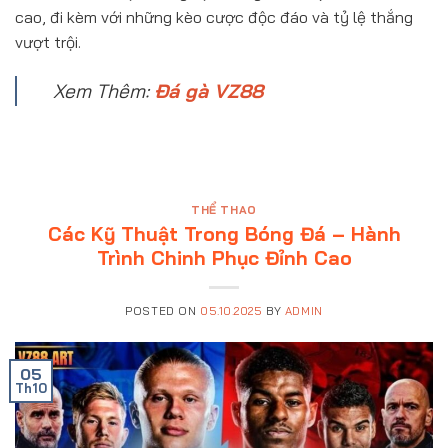
c
ao
,
đi
kèm
với những kèo cược đ
ộ
c
đáo
và
tỷ lệ thắng
vượt
trội.
Xem Thêm:
Đá gà VZ88
THỂ THAO
Các Kỹ Thuật Trong Bóng Đá – Hành
Trình Chinh Phục Đỉnh Cao
POSTED ON
05.10.2025
BY
ADMIN
05
Th10