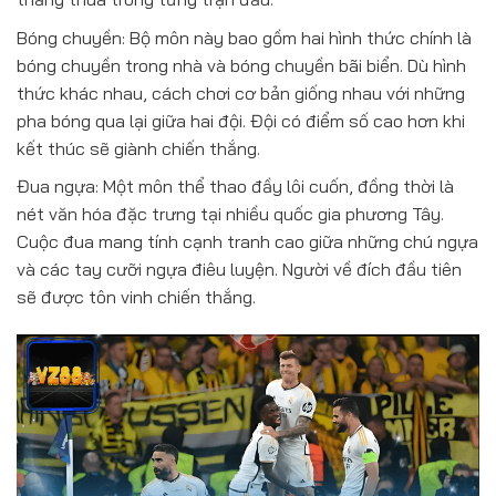
Bóng
chuyền:
Bộ
môn này bao gồm
hai h
ì
nh
thức
chính
là
bóng chuyền trong nhà và
bóng chuyền
bãi biển
.
Dù
hình
thức khác nhau
,
cách chơi
c
ơ
bản
g
i
ống
nha
u
vớ
i
n
hữn
g
pha
bóng
qua
lại
giữ
a
hai
độ
i
.
Đội
có
điểm
số
c
ao
h
ơn
kh
i
kế
t
thúc sẽ giành chiến thắng.
Đua
ngựa:
M
ộ
t
môn thể thao
đầy
lô
i
cuốn,
đồng thời
là
nét văn hóa đ
ặ
c
trư
ng
tại
nhiều quốc gia
p
hương Tây.
Cuộc
đ
ua
mang tính cạnh tranh cao giữa những chú
ngựa
và
các
tay
cưỡi
ngựa điêu luyện. Người về đích đầu tiên
sẽ
đượ
c
tôn
vi
nh chiến thắng.