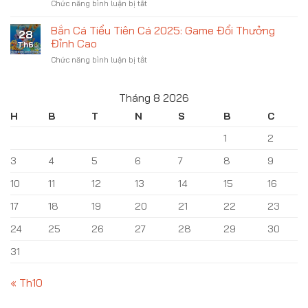
ở
Chức năng bình luận bị tắt
thiệu
điểm
Giới
game
cách
Thiệu
Bắn Cá Tiểu Tiên Cá 2025: Game Đổi Thưởng
bài
chơi
28
Cổng
truyền
Đỉnh Cao
dễ
Th6
Game
thống
thắng
ở
Chức năng bình luận bị tắt
Vua
nổi
Bắn
Bắn
tiếng
Cá
Cá
Châu
Tiểu
Tháng 8 2026
VZ88
Á
Tiên
Hấp
H
B
T
N
S
B
C
Cá
Dẫn
2025:
Nhất
1
2
Game
Đổi
3
4
5
6
7
8
9
Thưởng
Đỉnh
10
11
12
13
14
15
16
Cao
17
18
19
20
21
22
23
24
25
26
27
28
29
30
31
« Th10