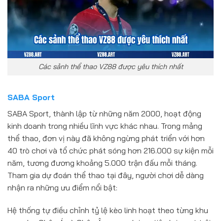
Các sảnh thể thao VZ88 được yêu thích nhất
SABA Sport
SABA Sport
,
thành lập từ những năm 2000
,
hoạt
động
kinh doanh trong nhiều lĩnh vực
khá
c
nhau.
Trong mảng
thể thao, đơn vị
này
đã
không ngừng
phát triển
với
hơn
40 trò chơi và tổ chức
phát sóng
hơn
216.000
sự kiện mỗi
năm, tương
đ
ươ
ng
khoảng
5.000
trận
đấu
mỗi tháng.
T
ham gia dự đoán thể thao tại đây, người chơi
dễ
dàng
n
h
ậ
n r
a
những
ưu
điể
m n
ổ
i
bật
:
Hệ
thống
tự điều chỉnh tỷ lệ kèo
lin
h
h
o
ạt
theo từng
khu